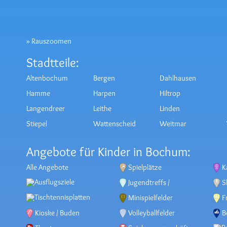
»
Rauszoomen
Stadtteile:
Altenbochum
Bergen
Dahlhausen
Hamme
Harpen
Hiltrop
Langendreer
Leithe
Linden
Stiepel
Wattenscheid
Weitmar
Angebote für Kinder in Bochum:
Alle Angebote
Spielplätze
K
Jugendtreffs /
S
Ausflugsziele
Freizeithäuser
BMX
Minispielfelder
F
Tischtennisplatten
Kioske / Buden
Volleyballfelder
B