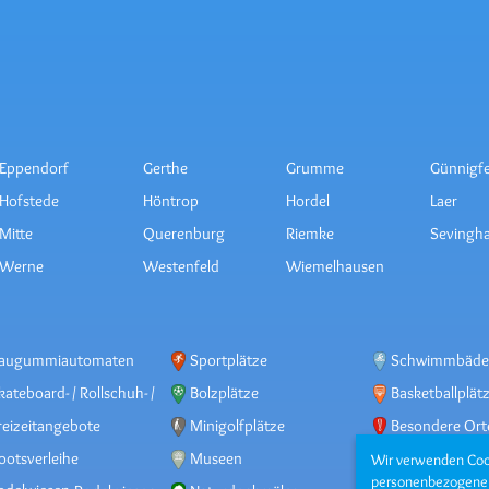
Eppendorf
Gerthe
Grumme
Günnigfe
Hofstede
Höntrop
Hordel
Laer
Mitte
Querenburg
Riemke
Sevingh
Werne
Westenfeld
Wiemelhausen
augummiautomaten
Sportplätze
Schwimmbäde
kateboard- / Rollschuh- /
Bolzplätze
Basketballplät
-Bahnen
reizeitangebote
Minigolfplätze
Besondere Ort
ootsverleihe
Museen
Büchereien
Wir verwenden Coo
personenbezogene I