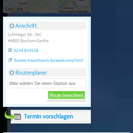
Anschrift
Lothringer Str. 36C
44805 Bochum-Gerthe
0234 854558
theater-traumbaum.de/awelcome.html
Routenplaner
Termin vorschlagen