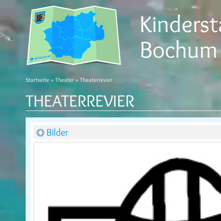
Kinderst
Bochum
Startseite
»
Theater
» Theaterrevier
THEATERREVIER
Bilder