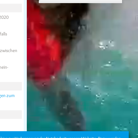
 2020
alls
 zwischen
hein-
gen zum