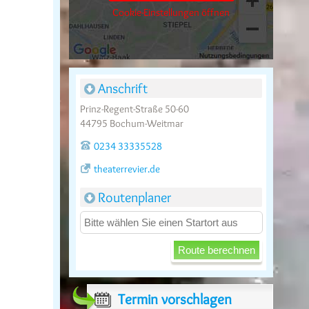
Cookie-Einstellungen öffnen
Anschrift
Prinz-Regent-Straße 50-60
44795 Bochum-Weitmar
0234 33335528
theaterrevier.de
Routenplaner
Termin vorschlagen