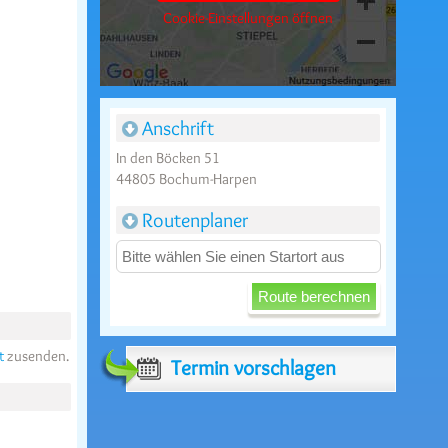
Cookie-Einstellungen öffnen
Anschrift
In den Böcken 51
44805 Bochum-Harpen
Routenplaner
t
zusenden.
Termin vorschlagen