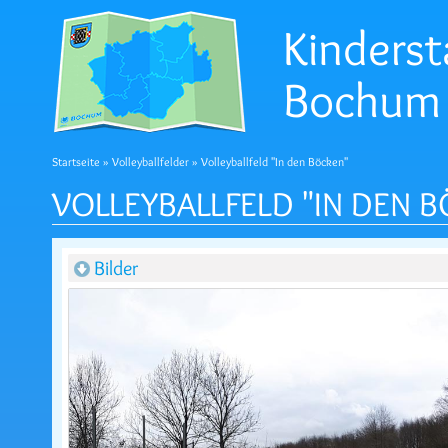
Kinderst
Bochum
Startseite
»
Volleyballfelder
» Volleyballfeld "In den Böcken"
VOLLEYBALLFELD "IN DEN 
Bilder