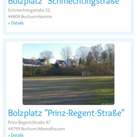
Bolzplatz "Schmechtingstraße"
Schmechtingstraße 32
44809 Bochum-Hamme
»
Details
Bolzplatz "Prinz-Regent-Straße"
Prinz-Regent-Straße 47
44799 Bochum-Wiemelhausen
»
Details