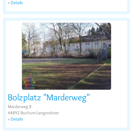
»
Details
Bolzplatz "Marderweg"
Marderweg 8
44892 Bochum-Langendreer
»
Details