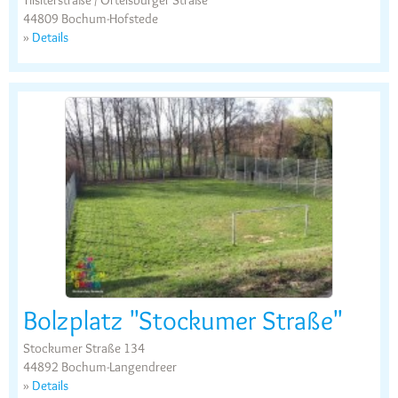
44809 Bochum-Hofstede
»
Details
Bolzplatz "Stockumer Straße"
Stockumer Straße 134
44892 Bochum-Langendreer
»
Details