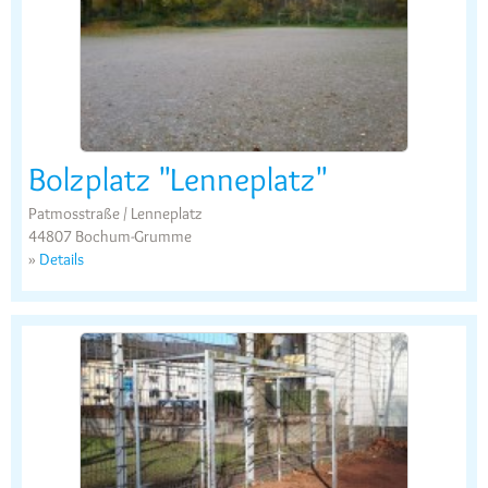
Bolzplatz "Lenneplatz"
Patmosstraße / Lenneplatz
44807 Bochum-Grumme
»
Details