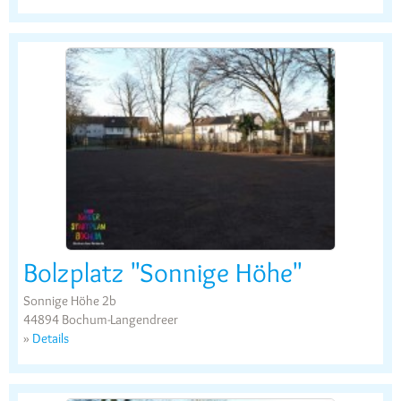
Bolzplatz "Sonnige Höhe"
Sonnige Höhe 2b
44894 Bochum-Langendreer
»
Details