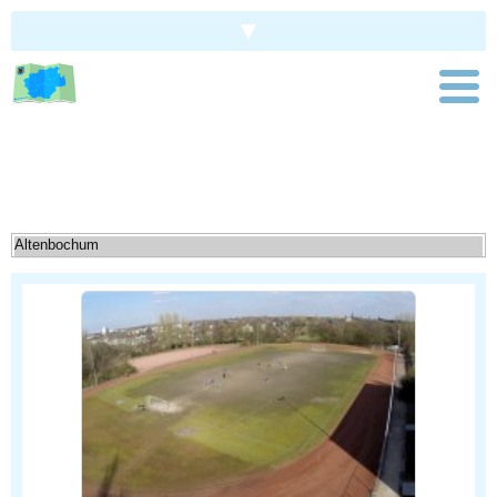
▼
Children's city map Bochum
Home
»
Amateur soccer fields
AMATEUR SOCCER FIELDS IN
BOCHUM