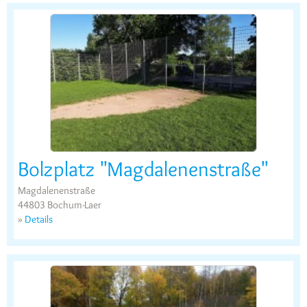
Bolzplatz "Magdalenenstraße"
Magdalenenstraße
44803 Bochum-Laer
»
Details