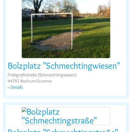
Bolzplatz "Schmechtingwiesen"
Freiligrathstraße (Schmechtingwiesen)
44791 Bochum-Grumme
»
Details