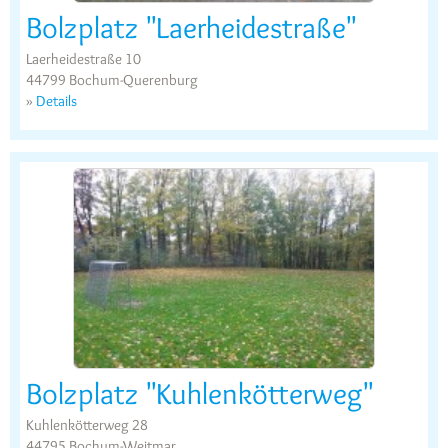
Bolzplatz "Laerheidestraße"
Laerheidestraße 10
44799 Bochum-Querenburg
»
Details
Bolzplatz "Kuhlenkötterweg"
Kuhlenkötterweg 28
44795 Bochum-Weitmar