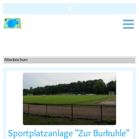
▼
Children's city map Bochum
Home
»
Sports fields
SPORTS FIELDS IN BOCHUM
Sportplatzanlage "Zur Burkuhle"