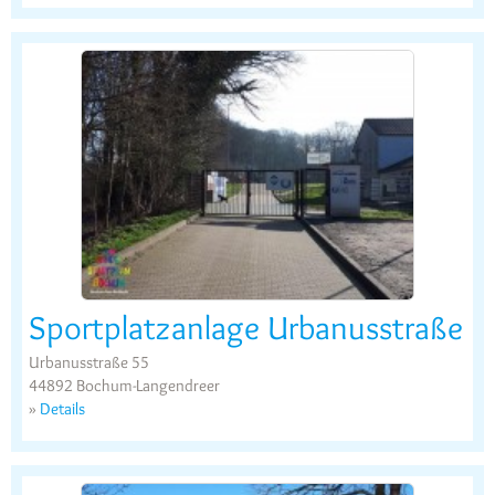
Sportplatzanlage Urbanusstraße
Urbanusstraße 55
44892 Bochum-Langendreer
»
Details