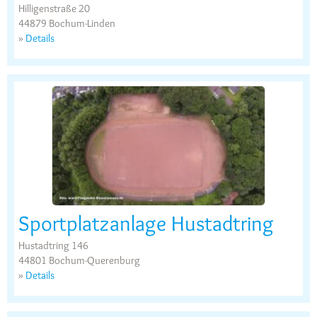
Hilligenstraße 20
44879 Bochum-Linden
»
Details
Sportplatzanlage Hustadtring
Hustadtring 146
44801 Bochum-Querenburg
»
Details