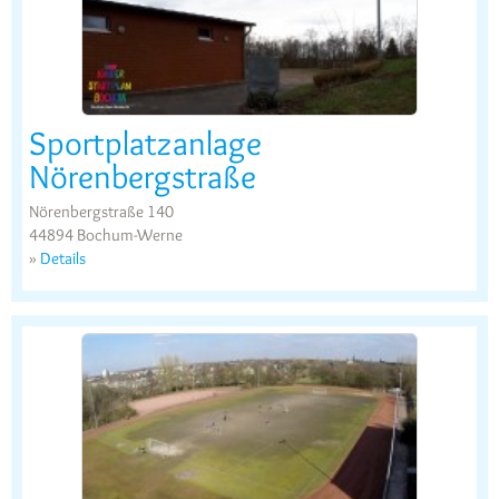
Sportplatzanlage
Nörenbergstraße
Nörenbergstraße 140
44894 Bochum-Werne
»
Details