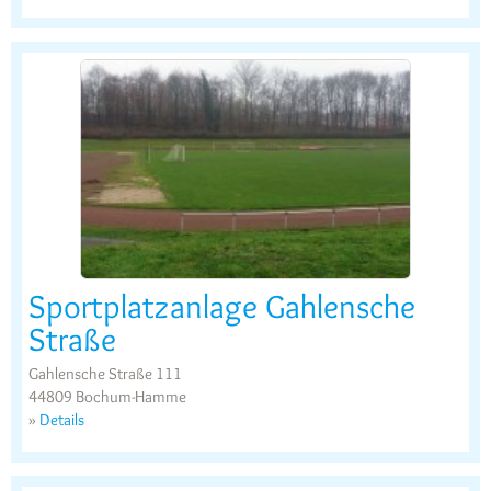
Sportplatzanlage Gahlensche
Straße
Gahlensche Straße 111
44809 Bochum-Hamme
»
Details