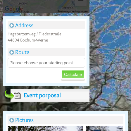
Address
Hagebuttenweg / Fliederstraße
44894 Bochum-Werne
Route
Event porposal
Pictures