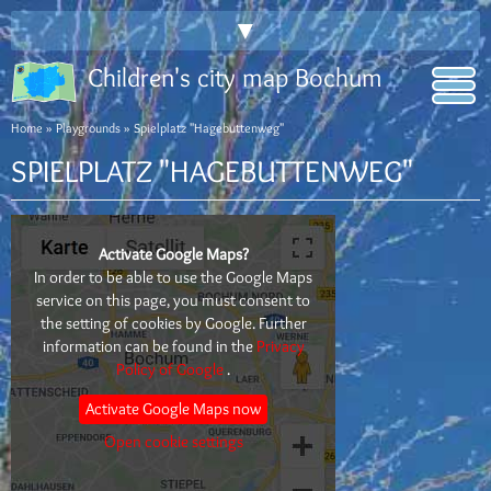
▼
Children's city map Bochum
Home
»
Playgrounds
» Spielplatz "Hagebuttenweg"
SPIELPLATZ "HAGEBUTTENWEG"
Activate Google Maps?
In order to be able to use the Google Maps
service on this page, you must consent to
the setting of cookies by Google. Further
information can be found in the
Privacy
Policy of Google
.
Activate Google Maps now
Open cookie settings